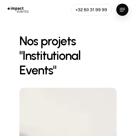
Skip
Menu
+32 80 31 99 99
to
main
content
Nos
projets
"Institutional
Events"