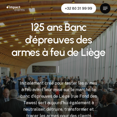
Skip
Menu
+32 80 31 99 99
to
main
content
1
2
5
a
n
s
B
a
n
c
d
'
é
p
r
e
u
v
e
s
d
e
s
a
r
m
e
s
à
f
e
u
d
e
L
i
è
g
e
Initialement
créé
pour
tester
les
armes
à
feu
avant
leur
mise
sur
le
marché,
le
banc
d'épreuves
de
Liège
(rue
Fond
des
Tawes)
sert
aujourd'hui
également
à
neutraliser,
détruire,
transformer
et
tracer
les
armes
pour
des
clients