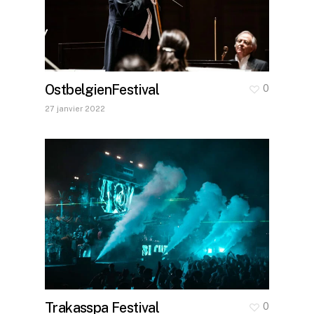
OstbelgienFestival
0
27 janvier 2022
Trakasspa Festival
0