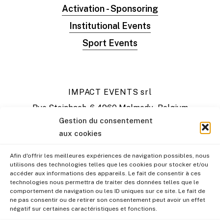
Activation - Sponsoring
Institutional Events
Sport Events
IMPACT EVENTS srl
Rue Steinbach, 6 4960 Malmedy - Belgium
T: +32 80 31 99 99
Gestion du consentement
E: hello@impactevents.be
aux cookies
Afin d'offrir les meilleures expériences de navigation possibles, nous
utilisons des technologies telles que les cookies pour stocker et/ou
accéder aux informations des appareils. Le fait de consentir à ces
technologies nous permettra de traiter des données telles que le
comportement de navigation ou les ID uniques sur ce site. Le fait de
ne pas consentir ou de retirer son consentement peut avoir un effet
négatif sur certaines caractéristiques et fonctions.
© Impact Events
2026