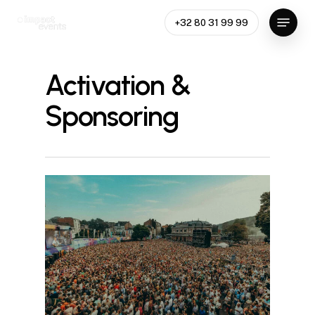
Skip
Menu
+32 80 31 99 99
to
main
content
Activation &
Sponsoring